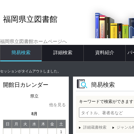
福岡県立図書館
福岡県立図書館ホームページへ
簡易検索
詳細検索
資料紹介
パ
セッションがタイムアウトしました。
簡易検索
開館日カレンダー
県立
キーワードで検索ができます
他を見る
8月
日
月
火
水
木
金
土
詳細蔵書検索
ジャンル
1