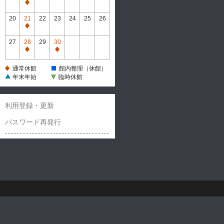
休
通
館
常
20
21
22
23
24
25
26
休
通
館
常
27
28
29
30
休
通
通
館
常
常
通常休館
館内整理（休館）
休
休
年末年始
臨時休館
館
館
利用登録・更新
パスワード再発行