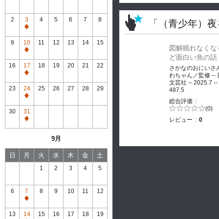
2
3
4
5
6
7
8
「（青少年）夜
通
常
9
10
11
12
13
14
15
図解眠れなくな
休
通
ど面白い魚の話
館
常
16
17
18
19
20
21
22
さかなのおにいさ
休
通
わちゃん／監修 --
館
文芸社 -- 2025.7 --
常
23
24
25
26
27
28
29
487.5
休
通
総合評価
館
常
5段階評価の
(0)
30
31
0.0
休
レビュー
0
通
館
常
9月
休
館
日
月
火
水
木
金
土
1
2
3
4
5
6
7
8
9
10
11
12
通
常
13
14
15
16
17
18
19