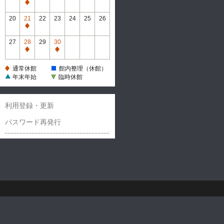
休
通
館
常
20
21
22
23
24
25
26
休
通
館
常
27
28
29
30
休
通
通
館
常
常
通常休館
館内整理（休館）
休
休
年末年始
臨時休館
館
館
利用登録・更新
パスワード再発行