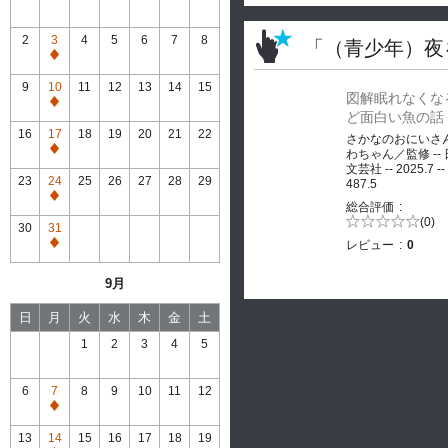
2
3
4
5
6
7
8
「（青少年）夜
通
常
9
10
11
12
13
14
15
図解眠れなくな
休
通
ど面白い魚の話
館
常
16
17
18
19
20
21
22
さかなのおにいさ
休
通
わちゃん／監修 --
館
文芸社 -- 2025.7 --
常
23
24
25
26
27
28
29
487.5
休
通
総合評価
館
常
5段階評価の
(0)
30
31
0.0
休
レビュー
0
通
館
常
9月
休
館
日
月
火
水
木
金
土
1
2
3
4
5
6
7
8
9
10
11
12
通
常
13
14
15
16
17
18
19