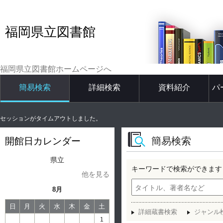
福岡県立図書館
福岡県立図書館ホームページへ
簡易検索
詳細検索
資料紹介
パ
セッションがタイムアウトしました。
簡易検索
開館日カレンダー
県立
キーワードで検索ができます
他を見る
8月
日
月
火
水
木
金
土
詳細蔵書検索
ジャンル
1