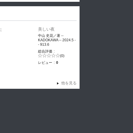
た
美しい夜
、
中山 史花／著 --
KADOKAWA -- 2024.5 -
- 913.6
ヤ
総合評価
5段階評価の
(0)
0.0
レビュー
0
他を見る