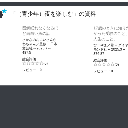
「（青少年）夜を楽しむ」の資料
図解眠れなくなるほ
17歳のときに知り
ど面白い魚の話
かった受験のこと
人生のこと。
さかなのおにいさんか
わちゃん／監修 -- 日本
びーやま／著 -- ダイ
文芸社 -- 2025.7 --
モンド社 -- 2025.3 --
487.5
376.87
総合評価
総合評価
5段階評価の
(0)
5段階評価の
(0)
0.0
0.0
レビュー
0
レビュー
0