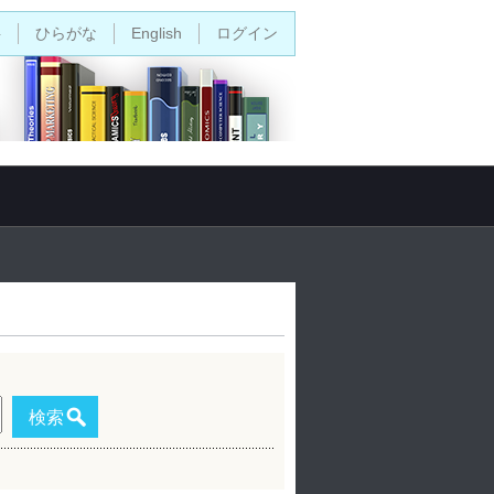
字
ひらがな
English
ログイン
検索