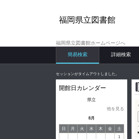
福岡県立図書館
福岡県立図書館ホームページへ
簡易検索
詳細検索
セッションがタイムアウトしました。
開館日カレンダー
県立
他を見る
8月
日
月
火
水
木
金
土
1