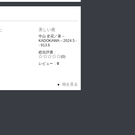
た
美しい夜
、
中山 史花／著 --
KADOKAWA -- 2024.5 -
- 913.6
ヤ
総合評価
5段階評価の
(0)
0.0
レビュー
0
他を見る