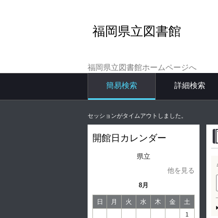
福岡県立図書館
福岡県立図書館ホームページへ
簡易検索
詳細検索
セッションがタイムアウトしました。
開館日カレンダー
県立
他を見る
8月
日
月
火
水
木
金
土
1