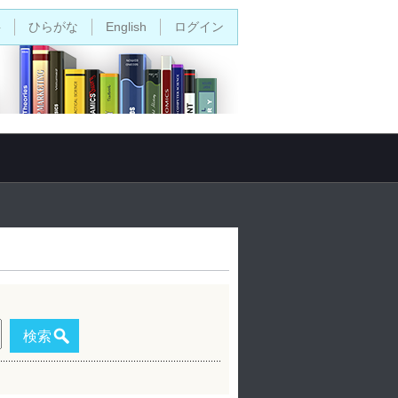
字
ひらがな
English
ログイン
検索