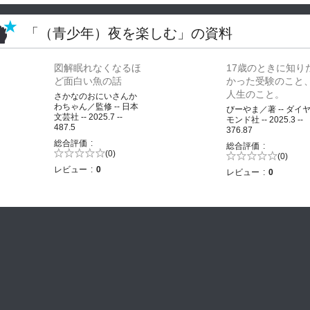
「（青少年）夜を楽しむ」の資料
図解眠れなくなるほ
17歳のときに知り
ど面白い魚の話
かった受験のこと
人生のこと。
さかなのおにいさんか
わちゃん／監修 -- 日本
びーやま／著 -- ダイ
文芸社 -- 2025.7 --
モンド社 -- 2025.3 --
487.5
376.87
総合評価
総合評価
5段階評価の
(0)
5段階評価の
(0)
0.0
0.0
レビュー
0
レビュー
0