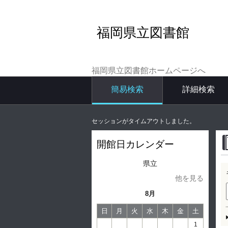
福岡県立図書館
福岡県立図書館ホームページへ
簡易検索
詳細検索
セッションがタイムアウトしました。
開館日カレンダー
県立
他を見る
8月
日
月
火
水
木
金
土
1