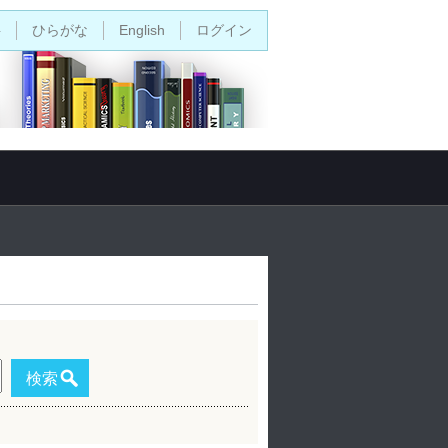
字
ひらがな
English
ログイン
検索