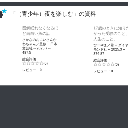
「（青少年）夜を楽しむ」の資料
図解眠れなくなるほ
17歳のときに知り
ど面白い魚の話
かった受験のこと
人生のこと。
さかなのおにいさんか
わちゃん／監修 -- 日本
びーやま／著 -- ダイ
文芸社 -- 2025.7 --
モンド社 -- 2025.3 --
487.5
376.87
総合評価
総合評価
5段階評価の
(0)
5段階評価の
(0)
0.0
0.0
レビュー
0
レビュー
0