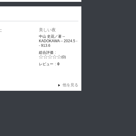
た
美しい夜
、
中山 史花／著 --
KADOKAWA -- 2024.5 -
- 913.6
ヤ
総合評価
5段階評価の
(0)
0.0
レビュー
0
他を見る