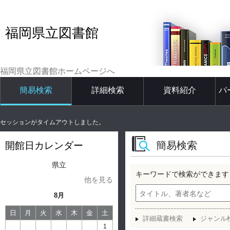
福岡県立図書館
福岡県立図書館ホームページへ
簡易検索
詳細検索
資料紹介
パ
セッションがタイムアウトしました。
簡易検索
開館日カレンダー
県立
キーワードで検索ができます
他を見る
8月
日
月
火
水
木
金
土
詳細蔵書検索
ジャンル
1