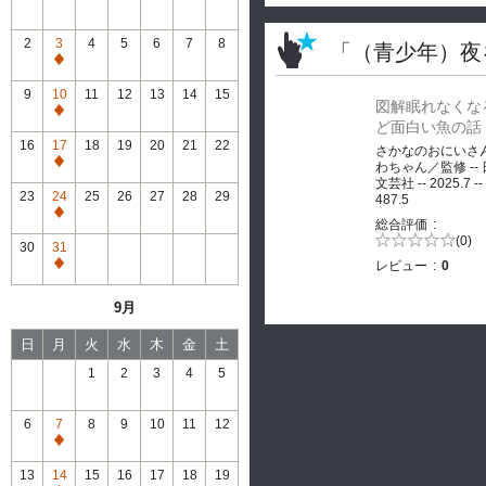
2
3
4
5
6
7
8
「（青少年）夜
通
常
9
10
11
12
13
14
15
図解眠れなくな
休
通
ど面白い魚の話
館
常
16
17
18
19
20
21
22
さかなのおにいさ
休
通
わちゃん／監修 --
館
文芸社 -- 2025.7 --
常
23
24
25
26
27
28
29
487.5
休
通
総合評価
館
常
5段階評価の
(0)
30
31
0.0
休
レビュー
0
通
館
常
9月
休
館
日
月
火
水
木
金
土
1
2
3
4
5
6
7
8
9
10
11
12
通
常
13
14
15
16
17
18
19