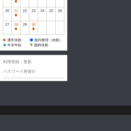
休
通
館
常
20
21
22
23
24
25
26
休
通
館
常
27
28
29
30
休
通
通
館
常
常
通常休館
館内整理（休館）
休
休
年末年始
臨時休館
館
館
利用登録・更新
パスワード再発行