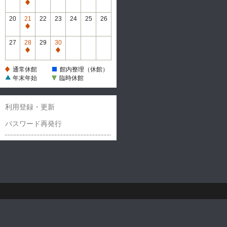
休
通
館
常
20
21
22
23
24
25
26
休
通
館
常
27
28
29
30
休
通
通
館
常
常
通常休館
館内整理（休館）
休
休
年末年始
臨時休館
館
館
利用登録・更新
パスワード再発行