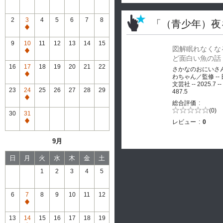
2
3
4
5
6
7
8
「（青少年）夜
通
常
9
10
11
12
13
14
15
図解眠れなくな
休
通
ど面白い魚の話
館
常
16
17
18
19
20
21
22
さかなのおにいさ
休
通
わちゃん／監修 --
館
文芸社 -- 2025.7 --
常
23
24
25
26
27
28
29
487.5
休
通
総合評価
館
常
5段階評価の
(0)
30
31
0.0
休
レビュー
0
通
館
常
9月
休
館
日
月
火
水
木
金
土
1
2
3
4
5
6
7
8
9
10
11
12
通
常
13
14
15
16
17
18
19