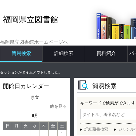
福岡県立図書館
福岡県立図書館ホームページへ
簡易検索
詳細検索
資料紹介
パ
セッションがタイムアウトしました。
簡易検索
開館日カレンダー
県立
キーワードで検索ができます
他を見る
8月
日
月
火
水
木
金
土
詳細蔵書検索
ジャンル
1