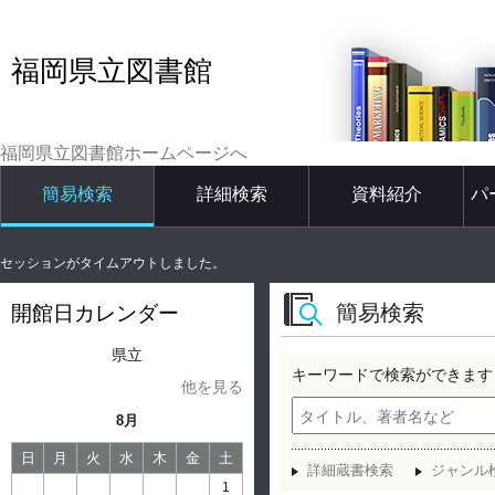
福岡県立図書館
福岡県立図書館ホームページへ
簡易検索
詳細検索
資料紹介
パ
セッションがタイムアウトしました。
簡易検索
開館日カレンダー
県立
キーワードで検索ができます
他を見る
8月
日
月
火
水
木
金
土
詳細蔵書検索
ジャンル
1