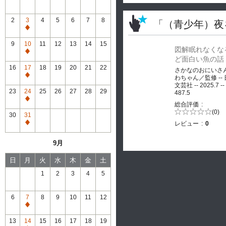
2
3
4
5
6
7
8
「（青少年）夜
通
常
9
10
11
12
13
14
15
図解眠れなくな
休
通
ど面白い魚の話
館
常
16
17
18
19
20
21
22
さかなのおにいさ
休
通
わちゃん／監修 --
館
文芸社 -- 2025.7 --
常
23
24
25
26
27
28
29
487.5
休
通
総合評価
館
常
5段階評価の
(0)
30
31
0.0
休
レビュー
0
通
館
常
9月
休
館
日
月
火
水
木
金
土
1
2
3
4
5
6
7
8
9
10
11
12
通
常
13
14
15
16
17
18
19