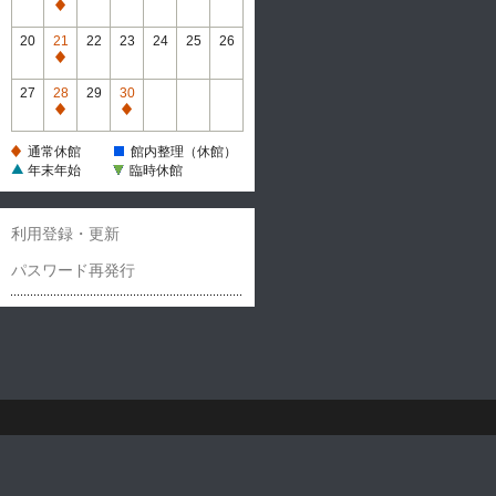
休
通
館
常
20
21
22
23
24
25
26
休
通
館
常
27
28
29
30
休
通
通
館
常
常
通常休館
館内整理（休館）
休
休
年末年始
臨時休館
館
館
利用登録・更新
パスワード再発行