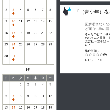
2
3
4
5
6
7
8
「（青少年）夜
通
常
9
10
11
12
13
14
15
図解眠れなくな
休
通
ど面白い魚の話
館
常
16
17
18
19
20
21
22
さかなのおにいさ
休
通
わちゃん／監修 --
館
文芸社 -- 2025.7 --
常
23
24
25
26
27
28
29
487.5
休
通
総合評価
館
常
5段階評価の
(0)
30
31
0.0
休
レビュー
0
通
館
常
9月
休
館
日
月
火
水
木
金
土
1
2
3
4
5
6
7
8
9
10
11
12
通
常
13
14
15
16
17
18
19