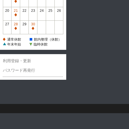
休
通
館
常
20
21
22
23
24
25
26
休
通
館
常
27
28
29
30
休
通
通
館
常
常
通常休館
館内整理（休館）
休
休
年末年始
臨時休館
館
館
利用登録・更新
パスワード再発行