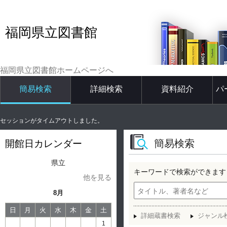
福岡県立図書館
福岡県立図書館ホームページへ
簡易検索
詳細検索
資料紹介
パ
セッションがタイムアウトしました。
簡易検索
開館日カレンダー
県立
キーワードで検索ができます
他を見る
8月
日
月
火
水
木
金
土
詳細蔵書検索
ジャンル
1