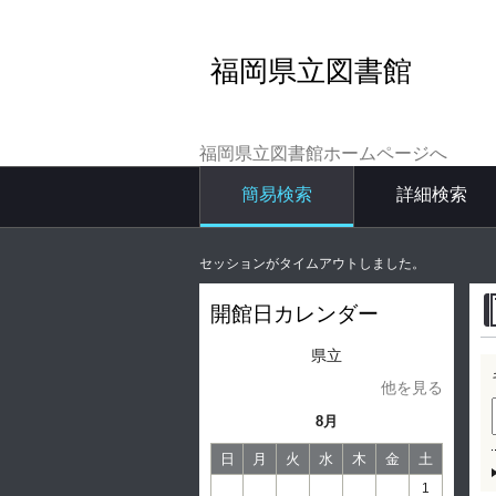
福岡県立図書館
福岡県立図書館ホームページへ
簡易検索
詳細検索
セッションがタイムアウトしました。
開館日カレンダー
県立
他を見る
8月
日
月
火
水
木
金
土
1