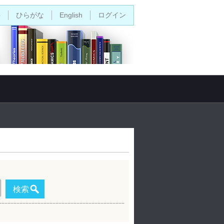
字
ひらがな
English
ログイン
検索