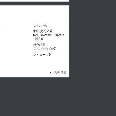
た
美しい夜
、
中山 史花／著 --
KADOKAWA -- 2024.5 -
- 913.6
ヤ
総合評価
5段階評価の
(0)
0.0
レビュー
0
他を見る