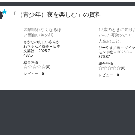
「（青少年）夜を楽しむ」の資料
図解眠れなくなるほ
17歳のときに知り
ど面白い魚の話
かった受験のこと
人生のこと。
さかなのおにいさんか
わちゃん／監修 -- 日本
びーやま／著 -- ダイ
文芸社 -- 2025.7 --
モンド社 -- 2025.3 --
487.5
376.87
総合評価
総合評価
5段階評価の
(0)
5段階評価の
(0)
0.0
0.0
レビュー
0
レビュー
0