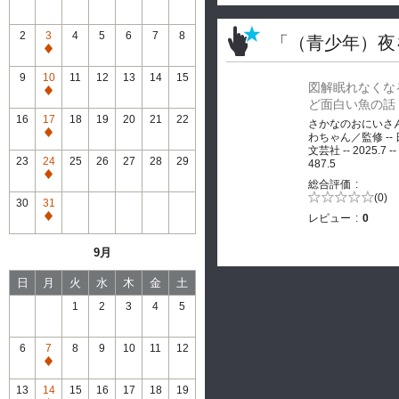
2
3
4
5
6
7
8
「（青少年）夜
通
常
9
10
11
12
13
14
15
図解眠れなくな
休
通
ど面白い魚の話
館
常
16
17
18
19
20
21
22
さかなのおにいさ
休
通
わちゃん／監修 --
館
文芸社 -- 2025.7 --
常
23
24
25
26
27
28
29
487.5
休
通
総合評価
館
常
5段階評価の
(0)
30
31
0.0
休
レビュー
0
通
館
常
9月
休
館
日
月
火
水
木
金
土
1
2
3
4
5
6
7
8
9
10
11
12
通
常
13
14
15
16
17
18
19