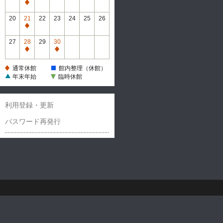
休
通
館
常
20
21
22
23
24
25
26
休
通
館
常
27
28
29
30
休
通
通
館
常
常
通常休館
館内整理（休館）
休
休
年末年始
臨時休館
館
館
利用登録・更新
パスワード再発行