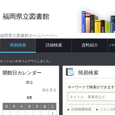
福岡県立図書館
福岡県立図書館ホームページへ
簡易検索
詳細検索
資料紹介
パ
セッションがタイムアウトしました。
簡易検索
開館日カレンダー
県立
キーワードで検索ができます
他を見る
8月
日
月
火
水
木
金
土
詳細蔵書検索
ジャンル
1