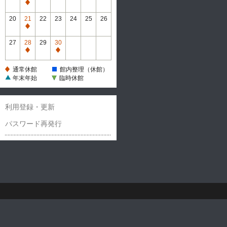
休
通
館
常
20
21
22
23
24
25
26
休
通
館
常
27
28
29
30
休
通
通
館
常
常
通常休館
館内整理（休館）
休
休
年末年始
臨時休館
館
館
利用登録・更新
パスワード再発行