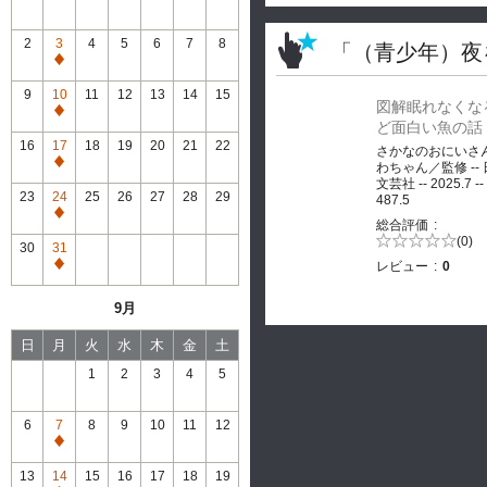
2
3
4
5
6
7
8
「（青少年）夜
通
常
9
10
11
12
13
14
15
図解眠れなくな
休
通
ど面白い魚の話
館
常
16
17
18
19
20
21
22
さかなのおにいさ
休
通
わちゃん／監修 --
館
文芸社 -- 2025.7 --
常
23
24
25
26
27
28
29
487.5
休
通
総合評価
館
常
5段階評価の
(0)
30
31
0.0
休
レビュー
0
通
館
常
9月
休
館
日
月
火
水
木
金
土
1
2
3
4
5
6
7
8
9
10
11
12
通
常
13
14
15
16
17
18
19