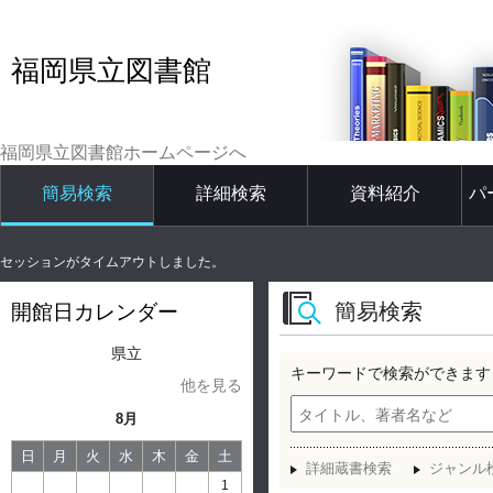
福岡県立図書館
福岡県立図書館ホームページへ
簡易検索
詳細検索
資料紹介
パ
セッションがタイムアウトしました。
簡易検索
開館日カレンダー
県立
キーワードで検索ができます
他を見る
8月
日
月
火
水
木
金
土
詳細蔵書検索
ジャンル
1