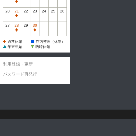
休
通
館
常
20
21
22
23
24
25
26
休
通
館
常
27
28
29
30
休
通
通
館
常
常
通常休館
館内整理（休館）
休
休
年末年始
臨時休館
館
館
利用登録・更新
パスワード再発行