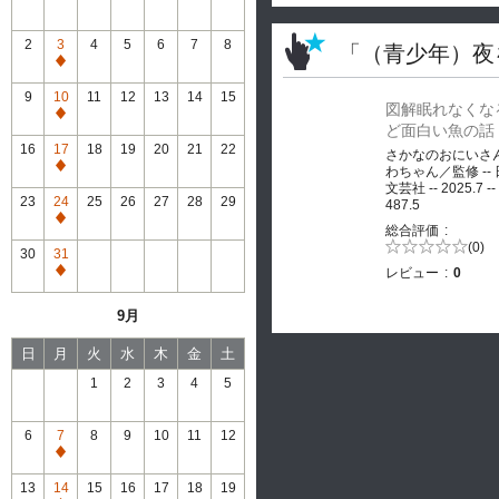
2
3
4
5
6
7
8
「（青少年）夜
通
常
9
10
11
12
13
14
15
図解眠れなくな
休
通
ど面白い魚の話
館
常
16
17
18
19
20
21
22
さかなのおにいさ
休
通
わちゃん／監修 --
館
文芸社 -- 2025.7 --
常
23
24
25
26
27
28
29
487.5
休
通
総合評価
館
常
5段階評価の
(0)
30
31
0.0
休
レビュー
0
通
館
常
9月
休
館
日
月
火
水
木
金
土
1
2
3
4
5
6
7
8
9
10
11
12
通
常
13
14
15
16
17
18
19