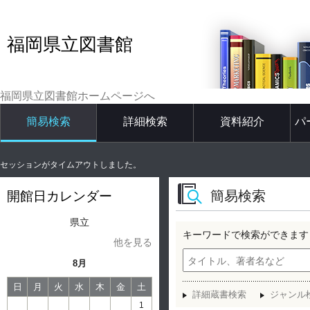
福岡県立図書館
福岡県立図書館ホームページへ
簡易検索
詳細検索
資料紹介
パ
セッションがタイムアウトしました。
簡易検索
開館日カレンダー
県立
キーワードで検索ができます
他を見る
8月
日
月
火
水
木
金
土
詳細蔵書検索
ジャンル
1