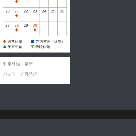
休
通
館
常
20
21
22
23
24
25
26
休
通
館
常
27
28
29
30
休
通
通
館
常
常
通常休館
館内整理（休館）
休
休
年末年始
臨時休館
館
館
利用登録・更新
パスワード再発行