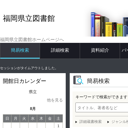
福岡県立図書館
福岡県立図書館ホームページへ
簡易検索
詳細検索
資料紹介
パ
セッションがタイムアウトしました。
簡易検索
開館日カレンダー
県立
キーワードで検索ができます
他を見る
8月
日
月
火
水
木
金
土
詳細蔵書検索
ジャンル
1