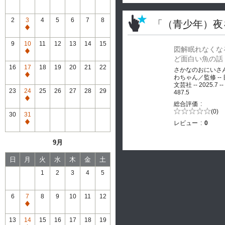
2
3
4
5
6
7
8
「（青少年）夜
通
常
9
10
11
12
13
14
15
図解眠れなくな
休
通
ど面白い魚の話
館
常
16
17
18
19
20
21
22
さかなのおにいさ
休
通
わちゃん／監修 --
館
文芸社 -- 2025.7 --
常
23
24
25
26
27
28
29
487.5
休
通
総合評価
館
常
5段階評価の
(0)
30
31
0.0
休
レビュー
0
通
館
常
9月
休
館
日
月
火
水
木
金
土
1
2
3
4
5
6
7
8
9
10
11
12
通
常
13
14
15
16
17
18
19