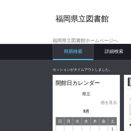
福岡県立図書館
福岡県立図書館ホームページへ
簡易検索
詳細検索
セッションがタイムアウトしました。
開館日カレンダー
県立
他を見る
8月
日
月
火
水
木
金
土
1