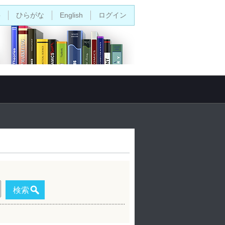
字
ひらがな
English
ログイン
検索