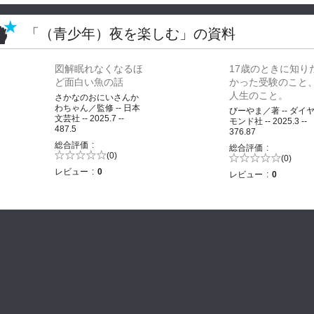
「（青少年）夜を楽しむ」の資料
図解眠れなくなるほ
17歳のときに知り
ど面白い魚の話
かった受験のこと
人生のこと。
さかなのおにいさんか
わちゃん／監修 -- 日本
びーやま／著 -- ダイ
文芸社 -- 2025.7 --
モンド社 -- 2025.3 --
487.5
376.87
総合評価
総合評価
5段階評価の
(0)
5段階評価の
(0)
0.0
0.0
レビュー
0
レビュー
0