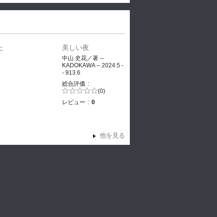
た
美しい夜
、
中山 史花／著 --
KADOKAWA -- 2024.5 -
- 913.6
ヤ
総合評価
5段階評価の
(0)
0.0
レビュー
0
他を見る