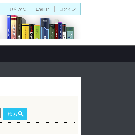
字
ひらがな
English
ログイン
検索