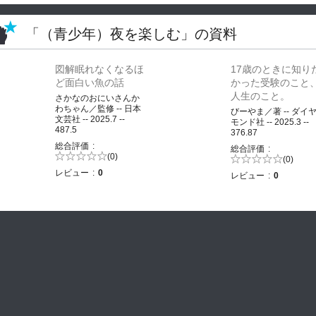
「（青少年）夜を楽しむ」の資料
図解眠れなくなるほ
17歳のときに知り
ど面白い魚の話
かった受験のこと
人生のこと。
さかなのおにいさんか
わちゃん／監修 -- 日本
びーやま／著 -- ダイ
文芸社 -- 2025.7 --
モンド社 -- 2025.3 --
487.5
376.87
総合評価
総合評価
5段階評価の
(0)
5段階評価の
(0)
0.0
0.0
レビュー
0
レビュー
0