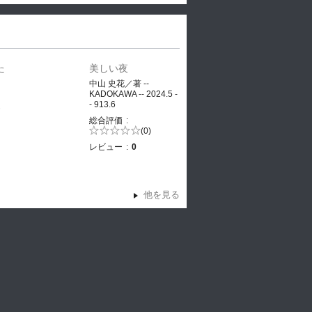
た
美しい夜
、
中山 史花／著 --
KADOKAWA -- 2024.5 -
- 913.6
ヤ
総合評価
5段階評価の
(0)
0.0
レビュー
0
他を見る