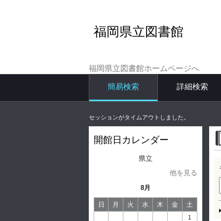
福岡県立図書館
福岡県立図書館ホームページへ
簡易検索
詳細検索
セッションがタイムアウトしました。
開館日カレンダー
県立
他を見る
8月
日
月
火
水
木
金
土
1