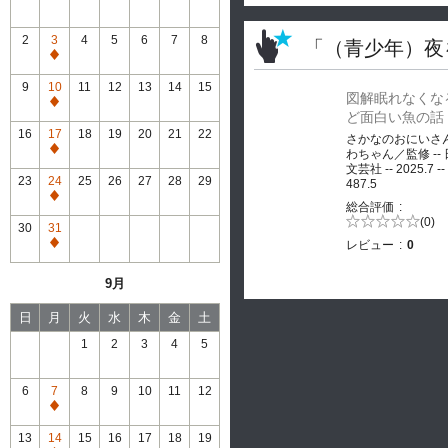
2
3
4
5
6
7
8
「（青少年）夜
通
常
9
10
11
12
13
14
15
図解眠れなくな
休
通
ど面白い魚の話
館
常
16
17
18
19
20
21
22
さかなのおにいさ
休
通
わちゃん／監修 --
館
文芸社 -- 2025.7 --
常
23
24
25
26
27
28
29
487.5
休
通
総合評価
館
常
5段階評価の
(0)
30
31
0.0
休
レビュー
0
通
館
常
9月
休
館
日
月
火
水
木
金
土
1
2
3
4
5
6
7
8
9
10
11
12
通
常
13
14
15
16
17
18
19