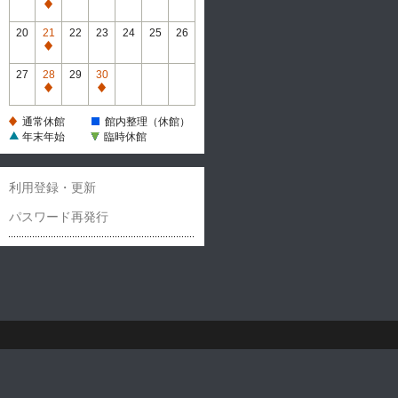
休
通
館
常
20
21
22
23
24
25
26
休
通
館
常
27
28
29
30
休
通
通
館
常
常
通常休館
館内整理（休館）
休
休
年末年始
臨時休館
館
館
利用登録・更新
パスワード再発行