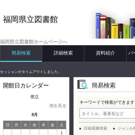
福岡県立図書館
福岡県立図書館ホームページへ
簡易検索
詳細検索
資料紹介
パ
セッションがタイムアウトしました。
簡易検索
開館日カレンダー
県立
キーワードで検索ができます
他を見る
8月
日
月
火
水
木
金
土
詳細蔵書検索
ジャンル
1