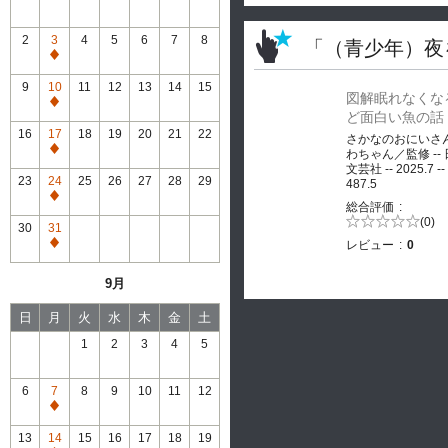
2
3
4
5
6
7
8
「（青少年）夜
通
常
9
10
11
12
13
14
15
図解眠れなくな
休
通
ど面白い魚の話
館
常
16
17
18
19
20
21
22
さかなのおにいさ
休
通
わちゃん／監修 --
館
文芸社 -- 2025.7 --
常
23
24
25
26
27
28
29
487.5
休
通
総合評価
館
常
5段階評価の
(0)
30
31
0.0
休
レビュー
0
通
館
常
9月
休
館
日
月
火
水
木
金
土
1
2
3
4
5
6
7
8
9
10
11
12
通
常
13
14
15
16
17
18
19