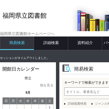
福岡県立図書館
福岡県立図書館ホームページへ
簡易検索
詳細検索
資料紹介
パ
セッションがタイムアウトしました。
簡易検索
開館日カレンダー
県立
キーワードで検索ができます
他を見る
8月
日
月
火
水
木
金
土
詳細蔵書検索
ジャンル
1