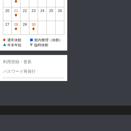
休
通
館
常
20
21
22
23
24
25
26
休
通
館
常
27
28
29
30
休
通
通
館
常
常
通常休館
館内整理（休館）
休
休
年末年始
臨時休館
館
館
利用登録・更新
パスワード再発行