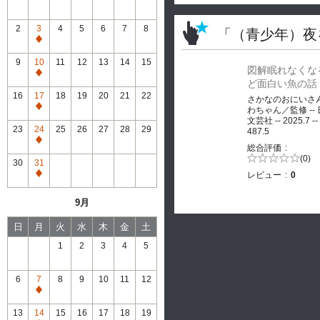
2
3
4
5
6
7
8
「（青少年）夜
通
常
9
10
11
12
13
14
15
図解眠れなくな
休
通
ど面白い魚の話
館
常
16
17
18
19
20
21
22
さかなのおにいさ
休
通
わちゃん／監修 --
館
文芸社 -- 2025.7 --
常
23
24
25
26
27
28
29
487.5
休
通
総合評価
館
常
5段階評価の
(0)
30
31
0.0
休
レビュー
0
通
館
常
9月
休
館
日
月
火
水
木
金
土
1
2
3
4
5
6
7
8
9
10
11
12
通
常
13
14
15
16
17
18
19