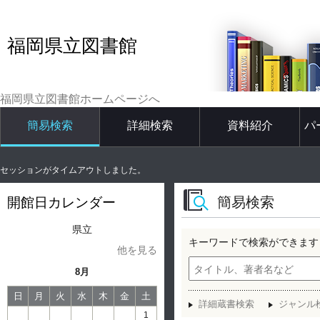
福岡県立図書館
福岡県立図書館ホームページへ
簡易検索
詳細検索
資料紹介
パ
セッションがタイムアウトしました。
簡易検索
開館日カレンダー
県立
キーワードで検索ができます
他を見る
8月
日
月
火
水
木
金
土
詳細蔵書検索
ジャンル
1