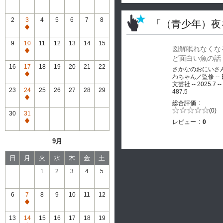
2
3
4
5
6
7
8
「（青少年）夜
通
常
9
10
11
12
13
14
15
図解眠れなくな
休
通
ど面白い魚の話
館
常
16
17
18
19
20
21
22
さかなのおにいさ
休
通
わちゃん／監修 --
館
文芸社 -- 2025.7 --
常
23
24
25
26
27
28
29
487.5
休
通
総合評価
館
常
5段階評価の
(0)
30
31
0.0
休
レビュー
0
通
館
常
9月
休
館
日
月
火
水
木
金
土
1
2
3
4
5
6
7
8
9
10
11
12
通
常
13
14
15
16
17
18
19