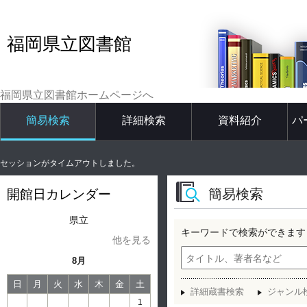
福岡県立図書館
福岡県立図書館ホームページへ
簡易検索
詳細検索
資料紹介
パ
セッションがタイムアウトしました。
簡易検索
開館日カレンダー
県立
キーワードで検索ができます
他を見る
8月
日
月
火
水
木
金
土
詳細蔵書検索
ジャンル
1