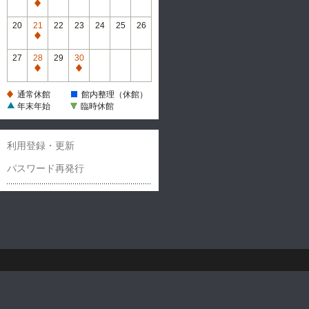
休
通
館
常
20
21
22
23
24
25
26
休
通
館
常
27
28
29
30
休
通
通
館
常
常
通常休館
館内整理（休館）
休
休
年末年始
臨時休館
館
館
利用登録・更新
パスワード再発行