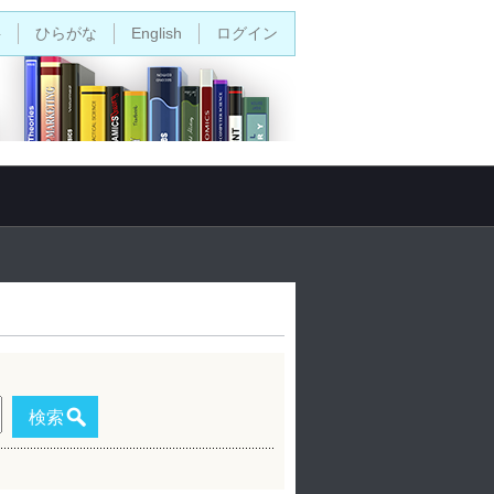
字
ひらがな
English
ログイン
検索