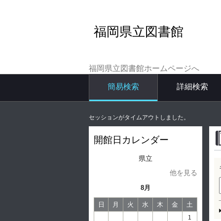
福岡県立図書館
福岡県立図書館ホームページへ
簡易検索
詳細検索
セッションがタイムアウトしました。
開館日カレンダー
県立
他を見る
8月
日
月
火
水
木
金
土
1