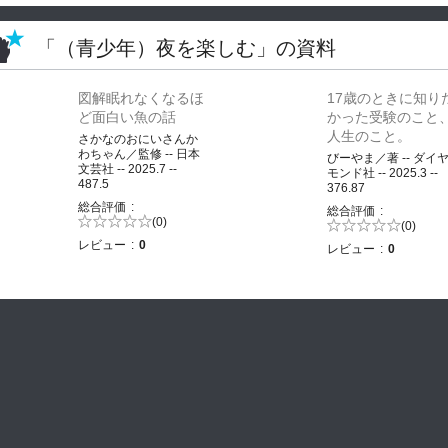
「（青少年）夜を楽しむ」の資料
図解眠れなくなるほ
17歳のときに知り
ど面白い魚の話
かった受験のこと
人生のこと。
さかなのおにいさんか
わちゃん／監修 -- 日本
びーやま／著 -- ダイ
文芸社 -- 2025.7 --
モンド社 -- 2025.3 --
487.5
376.87
総合評価
総合評価
5段階評価の
(0)
5段階評価の
(0)
0.0
0.0
レビュー
0
レビュー
0