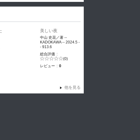
た
美しい夜
、
中山 史花／著 --
KADOKAWA -- 2024.5 -
- 913.6
ヤ
総合評価
5段階評価の
(0)
0.0
レビュー
0
他を見る