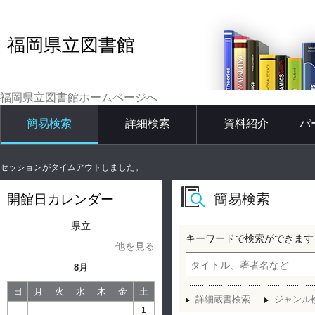
福岡県立図書館
福岡県立図書館ホームページへ
簡易検索
詳細検索
資料紹介
パ
セッションがタイムアウトしました。
簡易検索
開館日カレンダー
県立
キーワードで検索ができます
他を見る
8月
日
月
火
水
木
金
土
詳細蔵書検索
ジャンル
1