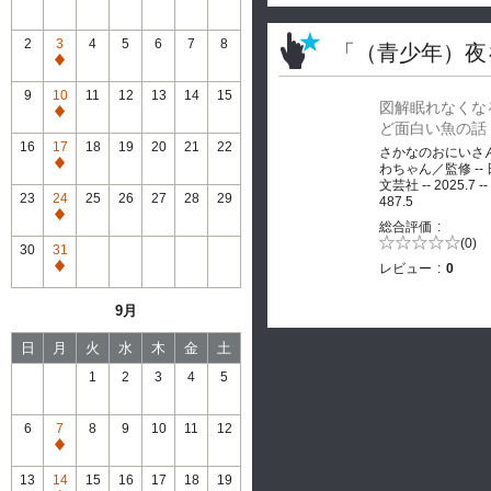
2
3
4
5
6
7
8
「（青少年）夜
通
常
9
10
11
12
13
14
15
図解眠れなくな
休
通
ど面白い魚の話
館
常
16
17
18
19
20
21
22
さかなのおにいさ
休
通
わちゃん／監修 --
館
文芸社 -- 2025.7 --
常
23
24
25
26
27
28
29
487.5
休
通
総合評価
館
常
5段階評価の
(0)
30
31
0.0
休
レビュー
0
通
館
常
9月
休
館
日
月
火
水
木
金
土
1
2
3
4
5
6
7
8
9
10
11
12
通
常
13
14
15
16
17
18
19