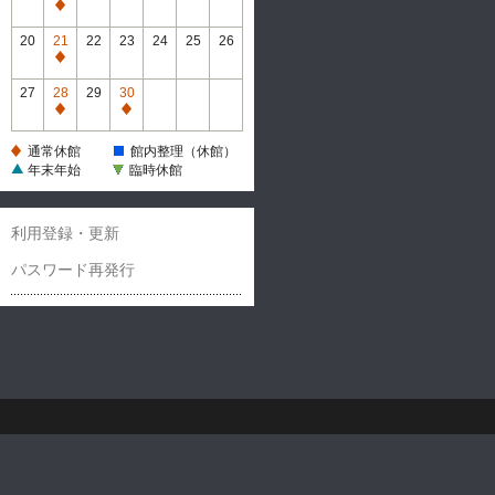
休
通
館
常
20
21
22
23
24
25
26
休
通
館
常
27
28
29
30
休
通
通
館
常
常
通常休館
館内整理（休館）
休
休
年末年始
臨時休館
館
館
利用登録・更新
パスワード再発行