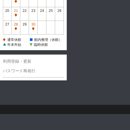
休
通
館
常
20
21
22
23
24
25
26
休
通
館
常
27
28
29
30
休
通
通
館
常
常
通常休館
館内整理（休館）
休
休
年末年始
臨時休館
館
館
利用登録・更新
パスワード再発行