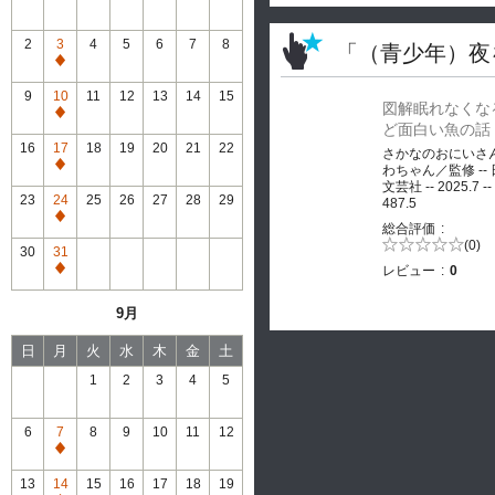
2
3
4
5
6
7
8
「（青少年）夜
通
常
9
10
11
12
13
14
15
図解眠れなくな
休
通
ど面白い魚の話
館
常
16
17
18
19
20
21
22
さかなのおにいさ
休
通
わちゃん／監修 --
館
文芸社 -- 2025.7 --
常
23
24
25
26
27
28
29
487.5
休
通
総合評価
館
常
5段階評価の
(0)
30
31
0.0
休
レビュー
0
通
館
常
9月
休
館
日
月
火
水
木
金
土
1
2
3
4
5
6
7
8
9
10
11
12
通
常
13
14
15
16
17
18
19