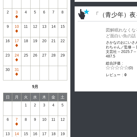
2
3
4
5
6
7
8
「（青少年）夜
通
常
9
10
11
12
13
14
15
図解眠れなくな
休
通
ど面白い魚の話
館
常
16
17
18
19
20
21
22
さかなのおにいさ
休
通
わちゃん／監修 --
館
文芸社 -- 2025.7 --
常
23
24
25
26
27
28
29
487.5
休
通
総合評価
館
常
5段階評価の
(0)
30
31
0.0
休
レビュー
0
通
館
常
9月
休
館
日
月
火
水
木
金
土
1
2
3
4
5
6
7
8
9
10
11
12
通
常
13
14
15
16
17
18
19