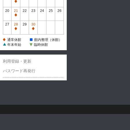
休
通
館
常
20
21
22
23
24
25
26
休
通
館
常
27
28
29
30
休
通
通
館
常
常
通常休館
館内整理（休館）
休
休
年末年始
臨時休館
館
館
利用登録・更新
パスワード再発行