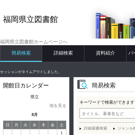
福岡県立図書館
福岡県立図書館ホームページへ
簡易検索
詳細検索
資料紹介
パ
セッションがタイムアウトしました。
簡易検索
開館日カレンダー
県立
キーワードで検索ができます
他を見る
8月
日
月
火
水
木
金
土
詳細蔵書検索
ジャンル
1