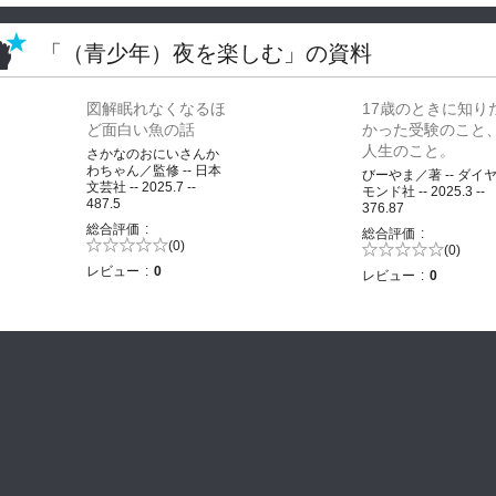
「（青少年）夜を楽しむ」の資料
図解眠れなくなるほ
17歳のときに知り
ど面白い魚の話
かった受験のこと
人生のこと。
さかなのおにいさんか
わちゃん／監修 -- 日本
びーやま／著 -- ダイ
文芸社 -- 2025.7 --
モンド社 -- 2025.3 --
487.5
376.87
総合評価
総合評価
5段階評価の
(0)
5段階評価の
(0)
0.0
0.0
レビュー
0
レビュー
0