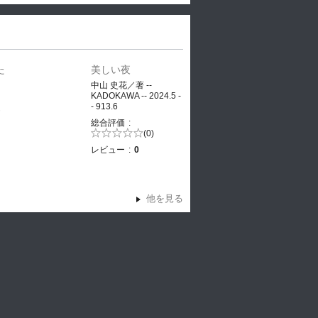
た
美しい夜
、
中山 史花／著 --
KADOKAWA -- 2024.5 -
- 913.6
ヤ
総合評価
5段階評価の
(0)
0.0
レビュー
0
他を見る