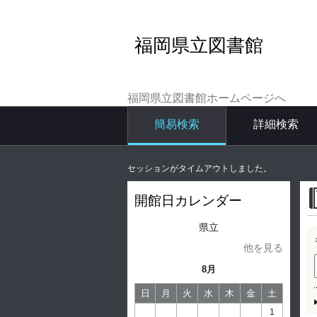
福岡県立図書館
福岡県立図書館ホームページへ
簡易検索
詳細検索
セッションがタイムアウトしました。
開館日カレンダー
県立
他を見る
8月
日
月
火
水
木
金
土
1