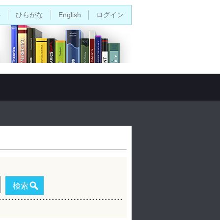
字
ひらがな
English
ログイン
検索