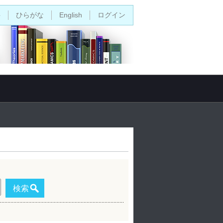
字
ひらがな
English
ログイン
検索