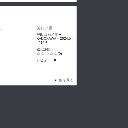
た
美しい夜
、
中山 史花／著 --
KADOKAWA -- 2024.5 -
- 913.6
ヤ
総合評価
5段階評価の
(0)
0.0
レビュー
0
他を見る