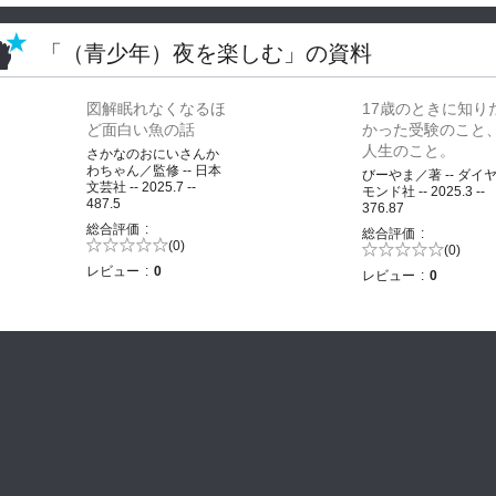
「（青少年）夜を楽しむ」の資料
図解眠れなくなるほ
17歳のときに知り
ど面白い魚の話
かった受験のこと
人生のこと。
さかなのおにいさんか
わちゃん／監修 -- 日本
びーやま／著 -- ダイ
文芸社 -- 2025.7 --
モンド社 -- 2025.3 --
487.5
376.87
総合評価
総合評価
5段階評価の
(0)
5段階評価の
(0)
0.0
0.0
レビュー
0
レビュー
0