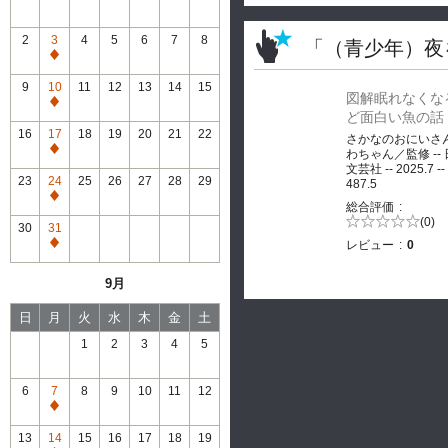
2
3
4
5
6
7
8
「（青少年）夜
通
常
9
10
11
12
13
14
15
図解眠れなくな
休
通
ど面白い魚の話
館
常
16
17
18
19
20
21
22
さかなのおにいさ
休
通
わちゃん／監修 --
館
文芸社 -- 2025.7 --
常
23
24
25
26
27
28
29
487.5
休
通
総合評価
館
常
5段階評価の
(0)
30
31
0.0
休
レビュー
0
通
館
常
9月
休
館
日
月
火
水
木
金
土
1
2
3
4
5
6
7
8
9
10
11
12
通
常
13
14
15
16
17
18
19