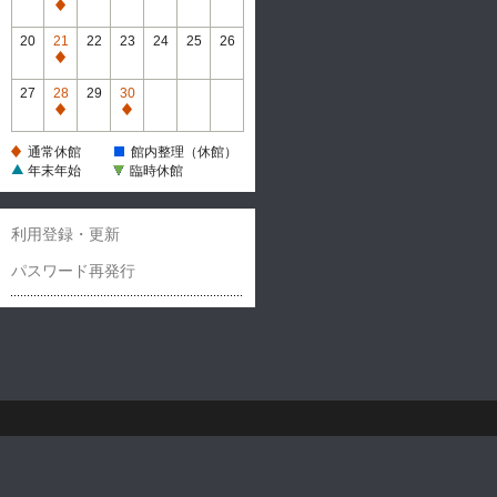
休
通
館
常
20
21
22
23
24
25
26
休
通
館
常
27
28
29
30
休
通
通
館
常
常
通常休館
館内整理（休館）
休
休
年末年始
臨時休館
館
館
利用登録・更新
パスワード再発行