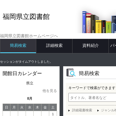
福岡県立図書館
福岡県立図書館ホームページへ
簡易検索
詳細検索
資料紹介
パ
セッションがタイムアウトしました。
簡易検索
開館日カレンダー
県立
キーワードで検索ができます
他を見る
8月
日
月
火
水
木
金
土
詳細蔵書検索
ジャンル
1