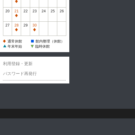
休
通
館
常
20
21
22
23
24
25
26
休
通
館
常
27
28
29
30
休
通
通
館
常
常
通常休館
館内整理（休館）
休
休
年末年始
臨時休館
館
館
利用登録・更新
パスワード再発行