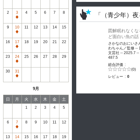
2
3
4
5
6
7
8
「（青少年）夜
通
常
9
10
11
12
13
14
15
図解眠れなくな
休
通
ど面白い魚の話
館
常
16
17
18
19
20
21
22
さかなのおにいさ
休
通
わちゃん／監修 --
館
文芸社 -- 2025.7 --
常
23
24
25
26
27
28
29
487.5
休
通
総合評価
館
常
5段階評価の
(0)
30
31
0.0
休
レビュー
0
通
館
常
9月
休
館
日
月
火
水
木
金
土
1
2
3
4
5
6
7
8
9
10
11
12
通
常
13
14
15
16
17
18
19