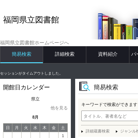
福岡県立図書館
福岡県立図書館ホームページへ
簡易検索
詳細検索
資料紹介
パ
セッションがタイムアウトしました。
簡易検索
開館日カレンダー
県立
キーワードで検索ができます
他を見る
8月
日
月
火
水
木
金
土
詳細蔵書検索
ジャンル
1