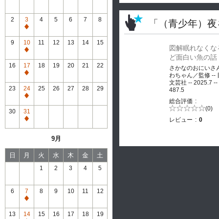
2
3
4
5
6
7
8
「（青少年）夜
通
常
9
10
11
12
13
14
15
図解眠れなくな
休
通
ど面白い魚の話
館
常
16
17
18
19
20
21
22
さかなのおにいさ
休
通
わちゃん／監修 --
館
文芸社 -- 2025.7 --
常
23
24
25
26
27
28
29
487.5
休
通
総合評価
館
常
5段階評価の
(0)
30
31
0.0
休
レビュー
0
通
館
常
9月
休
館
日
月
火
水
木
金
土
1
2
3
4
5
6
7
8
9
10
11
12
通
常
13
14
15
16
17
18
19