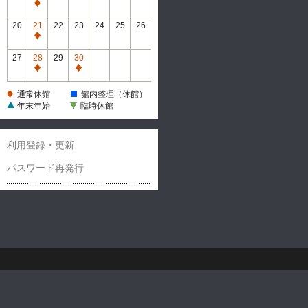
休
通
館
常
20
21
22
23
24
25
26
休
通
館
常
27
28
29
30
休
通
通
館
常
常
通常休館
館内整理（休館）
休
休
年末年始
臨時休館
館
館
利用登録・更新
パスワード再発行