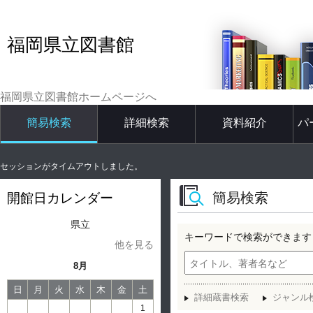
福岡県立図書館
福岡県立図書館ホームページへ
簡易検索
詳細検索
資料紹介
パ
セッションがタイムアウトしました。
簡易検索
開館日カレンダー
県立
キーワードで検索ができます
他を見る
8月
日
月
火
水
木
金
土
詳細蔵書検索
ジャンル
1