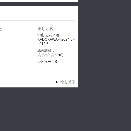
た
美しい夜
、
中山 史花／著 --
KADOKAWA -- 2024.5 -
- 913.6
ヤ
総合評価
5段階評価の
(0)
0.0
レビュー
0
他を見る