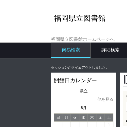
福岡県立図書館
福岡県立図書館ホームページへ
簡易検索
詳細検索
セッションがタイムアウトしました。
開館日カレンダー
県立
他を見る
8月
日
月
火
水
木
金
土
1