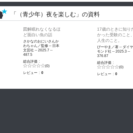
「（青少年）夜を楽しむ」の資料
図解眠れなくなるほ
17歳のときに知り
ど面白い魚の話
かった受験のこと
人生のこと。
さかなのおにいさんか
わちゃん／監修 -- 日本
びーやま／著 -- ダイ
文芸社 -- 2025.7 --
モンド社 -- 2025.3 --
487.5
376.87
総合評価
総合評価
5段階評価の
(0)
5段階評価の
(0)
0.0
0.0
レビュー
0
レビュー
0