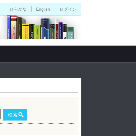
字
ひらがな
English
ログイン
検索