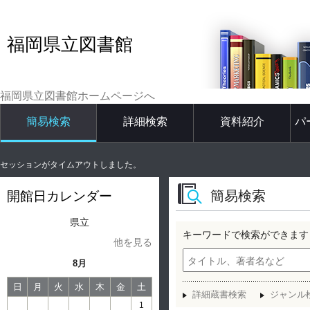
福岡県立図書館
福岡県立図書館ホームページへ
簡易検索
詳細検索
資料紹介
パ
セッションがタイムアウトしました。
簡易検索
開館日カレンダー
県立
キーワードで検索ができます
他を見る
8月
日
月
火
水
木
金
土
詳細蔵書検索
ジャンル
1