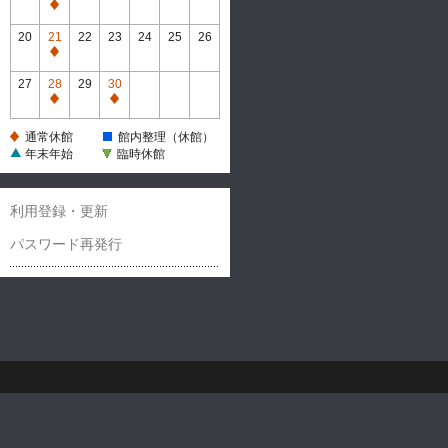
休
通
館
常
20
21
22
23
24
25
26
休
通
館
常
27
28
29
30
休
通
通
館
常
常
通常休館
館内整理（休館）
休
休
年末年始
臨時休館
館
館
利用登録・更新
パスワード再発行