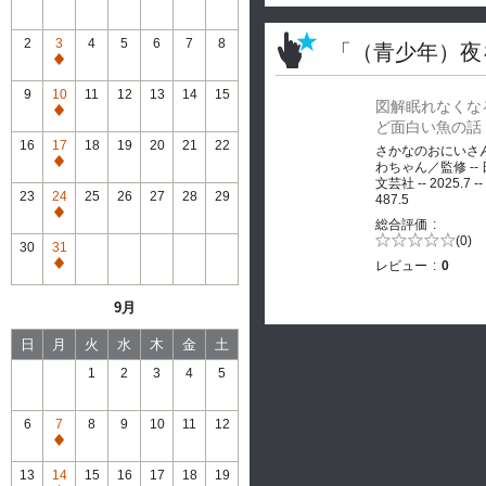
2
3
4
5
6
7
8
「（青少年）夜
通
常
9
10
11
12
13
14
15
図解眠れなくな
休
通
ど面白い魚の話
館
常
16
17
18
19
20
21
22
さかなのおにいさ
休
通
わちゃん／監修 --
館
文芸社 -- 2025.7 --
常
23
24
25
26
27
28
29
487.5
休
通
総合評価
館
常
5段階評価の
(0)
30
31
0.0
休
レビュー
0
通
館
常
9月
休
館
日
月
火
水
木
金
土
1
2
3
4
5
6
7
8
9
10
11
12
通
常
13
14
15
16
17
18
19