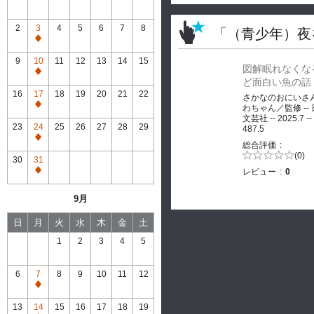
2
3
4
5
6
7
8
「（青少年）夜
通
常
9
10
11
12
13
14
15
図解眠れなくな
休
通
ど面白い魚の話
館
常
16
17
18
19
20
21
22
さかなのおにいさ
休
通
わちゃん／監修 --
館
文芸社 -- 2025.7 --
常
23
24
25
26
27
28
29
487.5
休
通
総合評価
館
常
5段階評価の
(0)
30
31
0.0
休
レビュー
0
通
館
常
9月
休
館
日
月
火
水
木
金
土
1
2
3
4
5
6
7
8
9
10
11
12
通
常
13
14
15
16
17
18
19