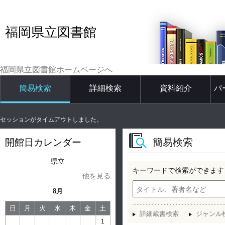
福岡県立図書館
福岡県立図書館ホームページへ
簡易検索
詳細検索
資料紹介
パ
セッションがタイムアウトしました。
簡易検索
開館日カレンダー
県立
キーワードで検索ができます
他を見る
8月
日
月
火
水
木
金
土
詳細蔵書検索
ジャンル
1