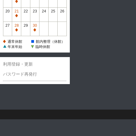
休
通
館
常
20
21
22
23
24
25
26
休
通
館
常
27
28
29
30
休
通
通
館
常
常
通常休館
館内整理（休館）
休
休
年末年始
臨時休館
館
館
利用登録・更新
パスワード再発行