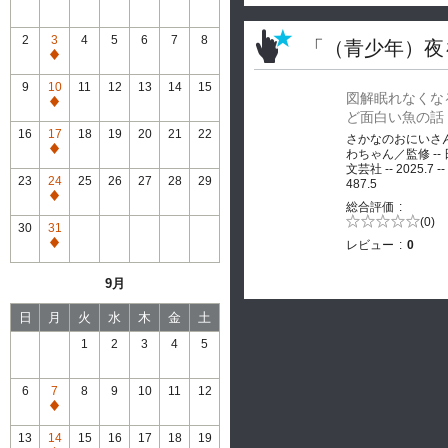
2
3
4
5
6
7
8
「（青少年）夜
通
常
9
10
11
12
13
14
15
図解眠れなくな
休
通
ど面白い魚の話
館
常
16
17
18
19
20
21
22
さかなのおにいさ
休
通
わちゃん／監修 --
館
文芸社 -- 2025.7 --
常
23
24
25
26
27
28
29
487.5
休
通
総合評価
館
常
5段階評価の
(0)
30
31
0.0
休
レビュー
0
通
館
常
9月
休
館
日
月
火
水
木
金
土
1
2
3
4
5
6
7
8
9
10
11
12
通
常
13
14
15
16
17
18
19