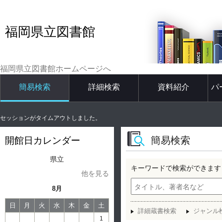
福岡県立図書館
福岡県立図書館ホームページへ
簡易検索
詳細検索
資料紹介
パ
セッションがタイムアウトしました。
簡易検索
開館日カレンダー
県立
キーワードで検索ができます
他を見る
8月
日
月
火
水
木
金
土
詳細蔵書検索
ジャンル
1