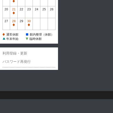
休
通
館
常
20
21
22
23
24
25
26
休
通
館
常
27
28
29
30
休
通
通
館
常
常
通常休館
館内整理（休館）
休
休
年末年始
臨時休館
館
館
利用登録・更新
パスワード再発行