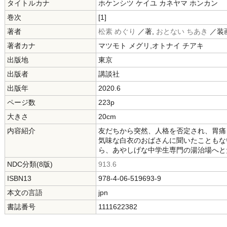
タイトルカナ
ホケンシツ ケイユ カネヤマ ホンカン
巻次
[1]
著者
松素 めぐり
／著,
おとない ちあき
／装
著者カナ
マツモト メグリ,オトナイ チアキ
出版地
東京
出版者
講談社
出版年
2020.6
ページ数
223p
大きさ
20cm
内容紹介
友だちから突然、人格を否定され、胃痛
気味な白衣のおばさんに聞いたこともな
ら、あやしげな中学生専門の湯治場へと
NDC分類(8版)
913.6
ISBN13
978-4-06-519693-9
本文の言語
jpn
書誌番号
1111622382