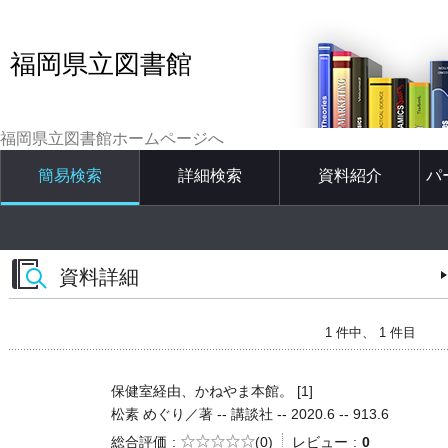
福岡県立図書館
福岡県立図書館ホームページへ
簡易検索
詳細検索
資料紹介
パ
資料詳細
1 件中、 1 件目
保健室経由、かねやま本館。 [1]
松素 めぐり／著 -- 講談社 -- 2020.6 -- 913.6
5段階評価
総合評価
(0)
レビュー
0