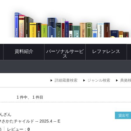
資料紹介
パーソナルサービ
レファレンス
ス
詳細蔵書検索
ジャンル検索
典拠
1 件中、 1 件目
んざん
貸出可
かたチャイルド -- 2025.4 -- E
)
レビュー
0