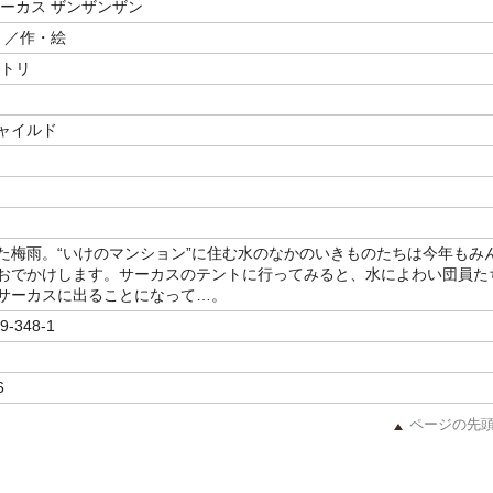
サーカス ザンザンザン
／作・絵
コトリ
ャイルド
た梅雨。“いけのマンション”に住む水のなかのいきものたちは今年もみ
おでかけします。サーカスのテントに行ってみると、水によわい団員た
サーカスに出ることになって…。
9-348-1
6
ページの先