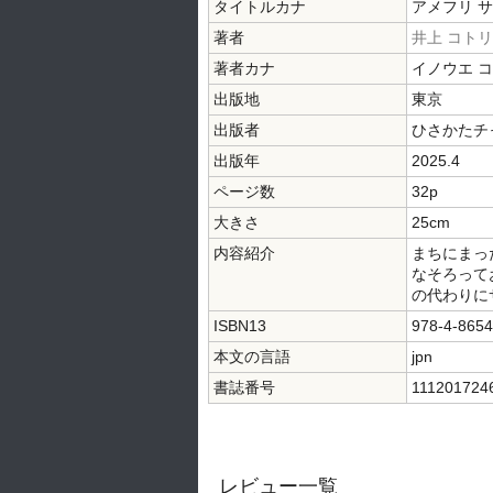
タイトルカナ
アメフリ 
著者
井上 コトリ
著者カナ
イノウエ 
出版地
東京
出版者
ひさかたチ
出版年
2025.4
ページ数
32p
大きさ
25cm
内容紹介
まちにまっ
なそろって
の代わりに
ISBN13
978-4-8654
本文の言語
jpn
書誌番号
111201724
レビュー一覧