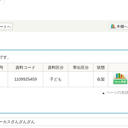
本棚へ
ートへ
です。
号
資料コード
資料区分
帯出区分
状態
1109925459
子ども
在架
ページの先
ーカスざんざんざん