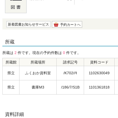
の0.0
新着図書お知らせサービス
予約カートへ
所蔵
所蔵は
2
件です。現在の予約件数は
0
件です。
所蔵館
所蔵場所
請求記号
資料コード
県立
ふくおか資料室
/K702//ｷ
1102630049
県立
書庫M3
/186/7/S1B
1101361818
資料詳細