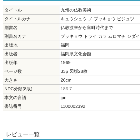
タイトル
九州の仏教美術
タイトルカナ
キュウシュウ ノ ブッキョウ ビジュツ
副書名
仏教渡来から室町時代まで
副書名カナ
ブッキョウ トライ カラ ムロマチ ジダイ
出版地
福岡
出版者
福岡県文化会館
出版年
1969
ページ数
33p 図版28枚
大きさ
26cm
NDC分類(8版)
186.7
本文の言語
jpn
書誌番号
1100002392
レビュー一覧