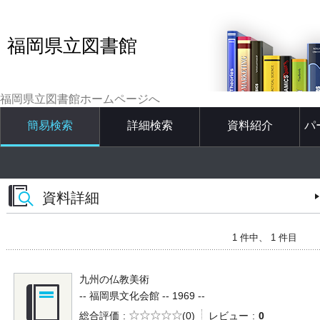
福岡県立図書館
福岡県立図書館ホームページへ
簡易検索
詳細検索
資料紹介
パ
資料詳細
1 件中、 1 件目
九州の仏教美術
-- 福岡県文化会館 -- 1969 --
5段階評価
総合評価
(0)
レビュー
0