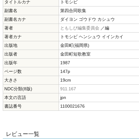
タイトルカナ
トモシビ
副書名
第四合同歌集
副書名カナ
ダイヨン ゴウドウ カシュウ
著者
ともしび編集委員会
／編
著者カナ
トモシビ ヘンシュウ イインカイ
出版地
金田町(福岡県)
出版者
金田町短歌教室
出版年
1987
ページ数
147p
大きさ
19cm
NDC分類(8版)
911.167
本文の言語
jpn
書誌番号
1100021676
レビュー一覧