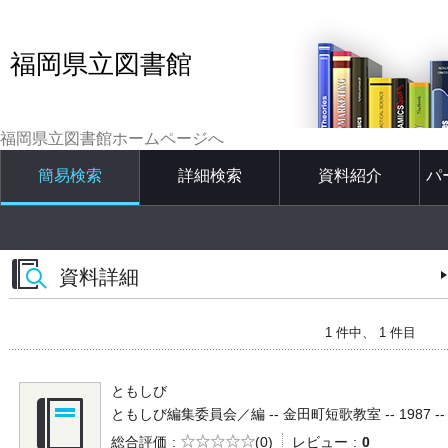
福岡県立図書館
福岡県立図書館ホームページへ
簡易検索
詳細検索
資料紹介
パ
資料詳細
1 件中、 1 件目
ともしび
ともしび編集委員会／編 -- 金田町短歌教室 -- 1987 --
5段階評価
総合評価
(0)
レビュー
0