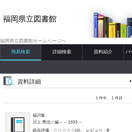
福岡県立図書館
福岡県立図書館ホームページへ
簡易検索
詳細検索
資料紹介
パ
資料詳細
1 件中、 1 件目
福川集
川上 秀治／編 -- -- 1933 --
5段階評価
総合評価
(0)
レビュー
0