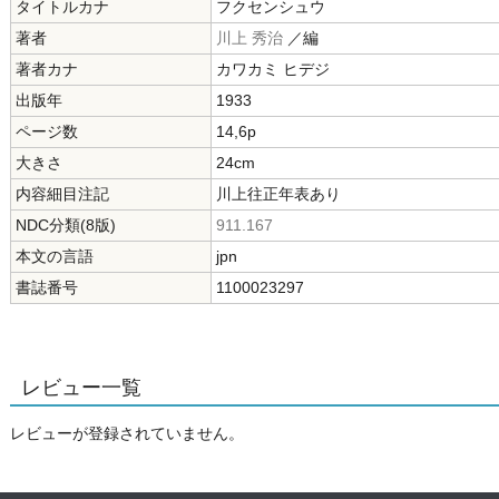
タイトルカナ
フクセンシュウ
著者
川上 秀治
／編
著者カナ
カワカミ ヒデジ
出版年
1933
ページ数
14,6p
大きさ
24cm
内容細目注記
川上往正年表あり
NDC分類(8版)
911.167
本文の言語
jpn
書誌番号
1100023297
レビュー一覧
レビューが登録されていません。