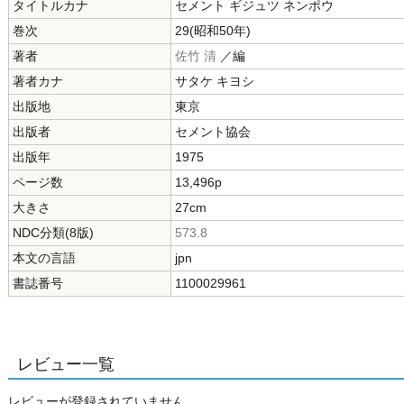
タイトルカナ
セメント ギジュツ ネンポウ
巻次
29(昭和50年)
著者
佐竹 清
／編
著者カナ
サタケ キヨシ
出版地
東京
出版者
セメント協会
出版年
1975
ページ数
13,496p
大きさ
27cm
NDC分類(8版)
573.8
本文の言語
jpn
書誌番号
1100029961
レビュー一覧
レビューが登録されていません。