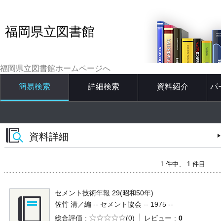
福岡県立図書館
福岡県立図書館ホームページへ
簡易検索
詳細検索
資料紹介
パ
資料詳細
1 件中、 1 件目
セメント技術年報 29(昭和50年)
佐竹 清／編 -- セメント協会 -- 1975 --
5段階評価
総合評価
(0)
レビュー
0