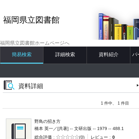
福岡県立図書館
福岡県立図書館ホームページへ
簡易検索
詳細検索
資料紹介
パ
資料詳細
1 件中、 1 件目
野鳥の招き方
橋本 英一／[共著] -- 文研出版 -- 1979 -- 488.1
5段階評価
総合評価
(0)
レビュー
0