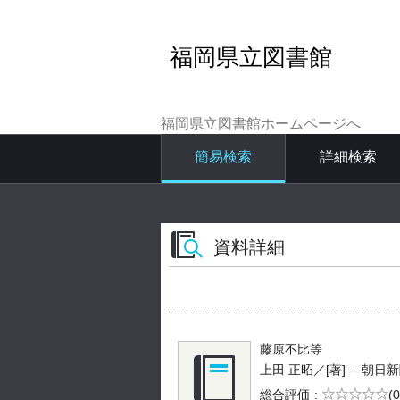
福岡県立図書館
福岡県立図書館ホームページへ
簡易検索
詳細検索
資料詳細
藤原不比等
上田 正昭／[著] -- 朝日新聞社 
5段階評価
総合評価
(0