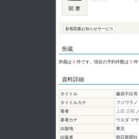
の0.0
新着図書お知らせサービス
所蔵
所蔵は
0
件です。現在の予約件数は
0
件
資料詳細
タイトル
藤原不比等
タイトルカナ
フジワラノ
著者
上田 正昭
／
著者カナ
ウエダ マ
出版地
東京
出版者
朝日新聞社