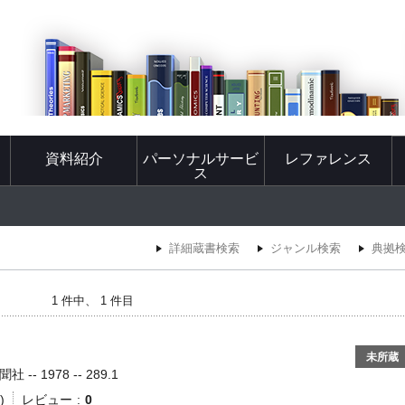
資料紹介
パーソナルサービ
レファレンス
ス
詳細蔵書検索
ジャンル検索
典拠
1 件中、 1 件目
未所蔵
-- 1978 -- 289.1
)
レビュー
0