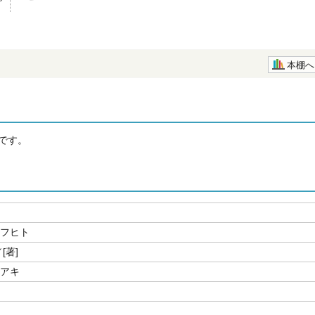
本棚へ
です。
 フヒト
[著]
サアキ