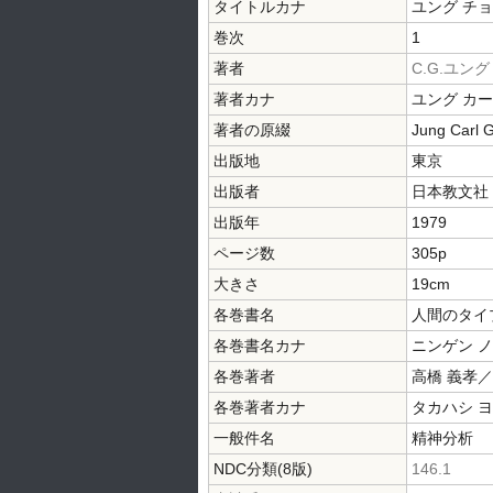
タイトルカナ
ユング チ
巻次
1
著者
C.G.ユング
著者カナ
ユング カ
著者の原綴
Jung Carl 
出版地
東京
出版者
日本教文社
出版年
1979
ページ数
305p
大きさ
19cm
各巻書名
人間のタイ
各巻書名カナ
ニンゲン ノ
各巻著者
高橋 義孝
各巻著者カナ
タカハシ 
一般件名
精神分析
NDC分類(8版)
146.1