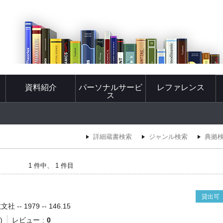
資料紹介
パーソナルサービ
レファレンス
ス
詳細蔵書検索
ジャンル検索
典拠
1 件中、 1 件目
貸出可
 -- 1979 -- 146.15
)
レビュー
0