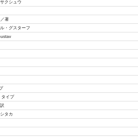
ョサクシュウ
／著
ール・グスターフ
Gustav
プ
 タイプ
／訳
ヨシタカ