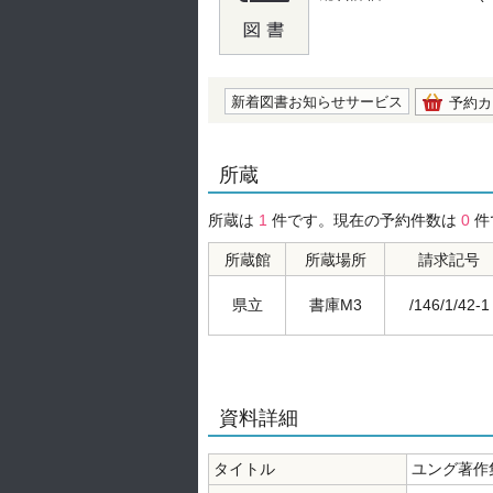
の0.0
新着図書お知らせサービス
予約カ
所蔵
所蔵は
1
件です。現在の予約件数は
0
件
所蔵館
所蔵場所
請求記号
県立
書庫M3
/146/1/42-1
資料詳細
タイトル
ユング著作