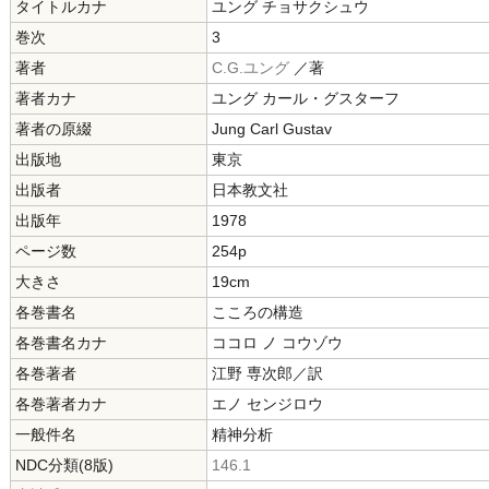
タイトルカナ
ユング チョサクシュウ
巻次
3
著者
C.G.ユング
／著
著者カナ
ユング カール・グスターフ
著者の原綴
Jung Carl Gustav
出版地
東京
出版者
日本教文社
出版年
1978
ページ数
254p
大きさ
19cm
各巻書名
こころの構造
各巻書名カナ
ココロ ノ コウゾウ
各巻著者
江野 専次郎／訳
各巻著者カナ
エノ センジロウ
一般件名
精神分析
NDC分類(8版)
146.1