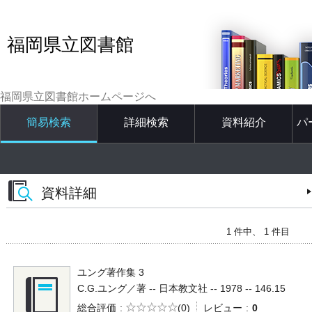
福岡県立図書館
福岡県立図書館ホームページへ
簡易検索
詳細検索
資料紹介
パ
資料詳細
1 件中、 1 件目
ユング著作集 3
C.G.ユング／著 -- 日本教文社 -- 1978 -- 146.15
5段階評価
総合評価
(0)
レビュー
0