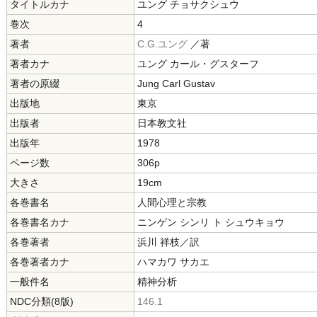
タイトルカナ
ユング チョサクシュウ
巻次
4
著者
C.G.ユング
／著
著者カナ
ユング カール・グスターフ
著者の原綴
Jung Carl Gustav
出版地
東京
出版者
日本教文社
出版年
1978
ページ数
306p
大きさ
19cm
各巻書名
人間心理と宗教
各巻書名カナ
ニンゲン シンリ ト シュウキョウ
各巻著者
浜川 祥枝／訳
各巻著者カナ
ハマカワ サカエ
一般件名
精神分析
NDC分類(8版)
146.1