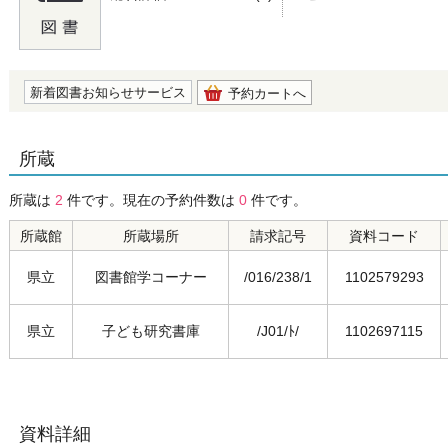
の0.0
新着図書お知らせサービス
予約カートへ
所蔵
所蔵は
2
件です。現在の予約件数は
0
件です。
所蔵館
所蔵場所
請求記号
資料コード
県立
図書館学コーナー
/016/238/1
1102579293
県立
子ども研究書庫
/J01/ﾄ/
1102697115
資料詳細