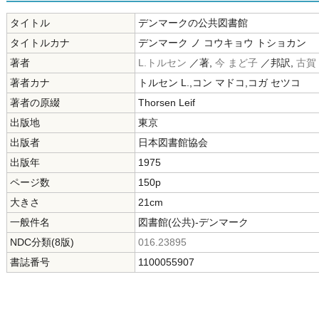
タイトル
デンマークの公共図書館
タイトルカナ
デンマーク ノ コウキョウ トショカン
著者
L.トルセン
／著,
今 まど子
／邦訳,
古賀
著者カナ
トルセン L.,コン マドコ,コガ セツコ
著者の原綴
Thorsen Leif
出版地
東京
出版者
日本図書館協会
出版年
1975
ページ数
150p
大きさ
21cm
一般件名
図書館(公共)-デンマーク
NDC分類(8版)
016.23895
書誌番号
1100055907