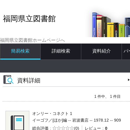
福岡県立図書館
福岡県立図書館ホームページへ
簡易検索
詳細検索
資料紹介
パ
資料詳細
1 件中、 1 件目
オンリー・コネクト 1
イーゴフ／[ほか]編 -- 岩波書店 -- 1978.12 -- 909
5段階評価
総合評価
(0)
レビュー
0