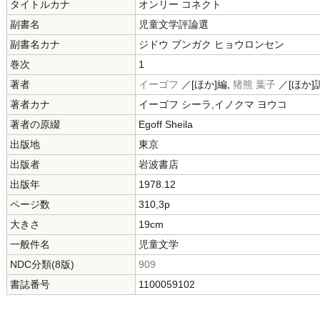
タイトルカナ
オンリー コネクト
副書名
児童文学評論選
副書名カナ
ジドウ ブンガク ヒョウロンセン
巻次
1
著者
イーゴフ
／[ほか]編,
猪熊 葉子
／[ほか
著者カナ
イーゴフ シーラ,イノクマ ヨウコ
著者の原綴
Egoff Sheila
出版地
東京
出版者
岩波書店
出版年
1978.12
ページ数
310,3p
大きさ
19cm
一般件名
児童文学
NDC分類(8版)
909
書誌番号
1100059102