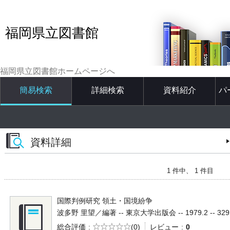
福岡県立図書館
福岡県立図書館ホームページへ
簡易検索
詳細検索
資料紹介
パ
資料詳細
1 件中、 1 件目
国際判例研究 領土・国境紛争
波多野 里望／編著 -- 東京大学出版会 -- 1979.2 -- 329
5段階評価
総合評価
(0)
レビュー
0