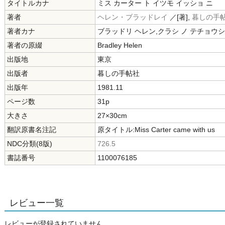
タイトルカナ
ミス カーター ト イツモ イッショ ニ
著者
ヘレン・ブラッドレイ
／[著],
暮しの手
著者カナ
ブラッドリ ヘレン,クラシ ノ テチョウ
著者の原綴
Bradley Helen
出版地
東京
出版者
暮しの手帖社
出版年
1981.11
ページ数
31p
大きさ
27×30cm
翻訳原書名注記
原タイトル:Miss Carter came with us
NDC分類(8版)
726.5
書誌番号
1100076185
レビュー一覧
レビューが登録されていません。