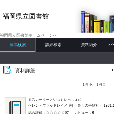
福岡県立図書館
福岡県立図書館ホームページへ
簡易検索
詳細検索
資料紹介
パ
資料詳細
1 件中、 1 件目
ミスカーターといつもいっしょに
ヘレン・ブラッドレイ／[著] -- 暮しの手帖社 -- 1981.11 
5段階評価
総合評価
(0)
レビュー
0