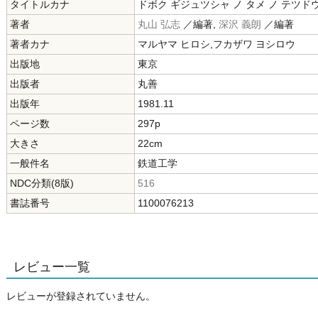
タイトルカナ
ドボク ギジュツシャ ノ タメ ノ テツド
著者
丸山 弘志
／編著,
深沢 義朗
／編著
著者カナ
マルヤマ ヒロシ,フカザワ ヨシロウ
出版地
東京
出版者
丸善
出版年
1981.11
ページ数
297p
大きさ
22cm
一般件名
鉄道工学
NDC分類(8版)
516
書誌番号
1100076213
レビュー一覧
レビューが登録されていません。