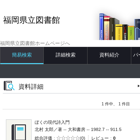
福岡県立図書館
福岡県立図書館ホームページへ
簡易検索
詳細検索
資料紹介
パ
資料詳細
1 件中、 1 件目
ぼくの現代詩入門
北村 太郎／著 -- 大和書房 -- 1982.7 -- 911.5
5段階評価
総合評価
(0)
レビュー
0